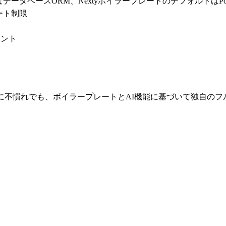
リーなデータベースORM、NextyボイラープレートのデフォルトはPost
レート制限
メント
に不慣れでも、ボイラープレートとAI機能に基づいて独自のフル