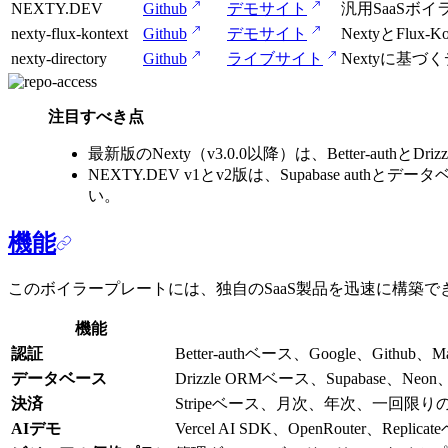
NEXTY.DEV
Github
デモサイト
汎用SaaSボ
nexty-flux-kontext
Github
デモサイト
NextyとFl
nexty-directory
Github
ライブサイト
Nextyに基
注目すべき点
最新版のNexty（v3.0.0以降）は、Better-a
NEXTY.DEV v1とv2版は、Supabase a
い。
機能
このボイラープレートには、独自のSaaS製品を迅速に構築
機能
認証
Better-authベース、Google、Git
データベース
Drizzle ORMベース、Supabase、N
決済
Stripeベース、月次、年次、一回
AIデモ
Vercel AI SDK、OpenRouter、Repli