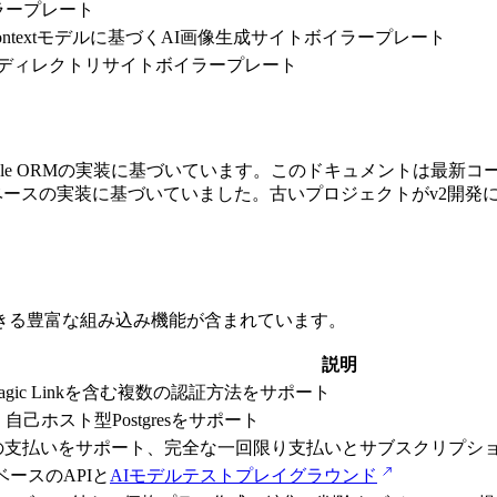
イラープレート
ux-Kontextモデルに基づくAI画像生成サイトボイラープレート
づくディレクトリサイトボイラープレート
uthとDrizzle ORMの実装に基づいています。このドキュメントは
uthとデータベースの実装に基づいていました。古いプロジェクトがv2開
できる豊富な組み込み機能が含まれています。
説明
hub、Magic Linkを含む複数の認証方法をサポート
eon、自己ホスト型Postgresをサポート
限りの支払いをサポート、完全な一回限り支払いとサブスクリプ
cateベースのAPIと
AIモデルテストプレイグラウンド