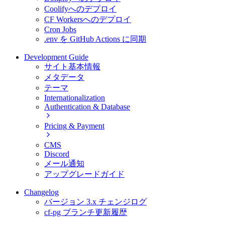
Coolifyへのデプロイ
CF Workersへのデプロイ
Cron Jobs
.env を GitHub Actions に同期
Development Guide
サイト基本情報
メタデータ
テーマ
Internationalization
Authentication & Database
Pricing & Payment
CMS
Discord
メール通知
アップグレードガイド
Changelog
バージョン 3.x チェンジログ
cf-pg ブランチ更新履歴