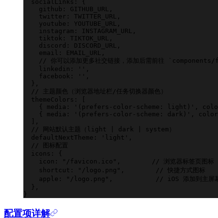
  socialLinks
:
 {
    github
:
 GITHUB_URL
,
    twitter
:
 TWITTER_URL
,
    youtube
:
 YOUTUBE_URL
,
    instagram
:
 INSTAGRAM_URL
,
    tiktok
:
 TIKTOK_URL
,
    discord
:
 DISCORD_URL
,
    email
:
 EMAIL_URL
,
    //
 你可以添加更多社交链接，添加后需前往 `components/fo
    linkedin
:
 ''
,
    facebook
:
 ''
,
  },
  //
 主题颜色（浏览器地址栏/任务切换器颜色）
  themeColors
:
 [
    { media
:
 '
(prefers-color-scheme: light)
'
, colo
    { media
:
 '
(prefers-color-scheme: dark)
'
, color
  ],
  //
 网站默认主题（light | dark | system）
  defaultNextTheme
:
 '
light
'
,
  //
 图标配置
  icons
:
 {
    icon
:
 "/favicon.ico"
,        
//
 浏览器标签页图标
    shortcut
:
 "/logo.png"
,        
//
 快捷方式图标
    apple
:
 "/logo.png"
,           
//
 iOS 添加到主屏
  },
}
配置项详解