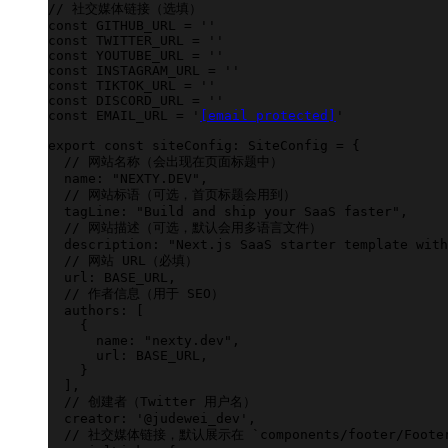
//
 社交媒体链接（选填）
const
 GITHUB_URL
 =
 ''
const
 TWITTER_URL
 =
 ''
const
 YOUTUBE_URL
 =
 ''
const
 INSTAGRAM_URL
 =
 ''
const
 TIKTOK_URL
 =
 ''
const
 DISCORD_URL
 =
 ''
const
 EMAIL_URL
 =
 '
[email protected]
'
export
 const
 siteConfig
:
 SiteConfig 
=
 {
  //
 网站名称（会出现在页面标题中）
  name
:
 "NEXTY.DEV"
,
  //
 网站标语（可选，首页标题会用到）
  tagLine
:
 "Build and ship your SaaS faster"
,
  //
 网站描述（可选，默认会用多语言文件）
  description
:
 "Next.js SaaS starter template with
  //
 网站 URL（必填）
  url
:
 BASE_URL
,
  //
 作者信息（用于 SEO）
  authors
:
 [
    {
      name
:
 "nexty.dev"
,
      url
:
 BASE_URL
,
    }
  ],
  //
 创建者（Twitter 用户名）
  creator
:
 '
@judewei_dev
'
,
  //
 社交媒体链接，默认展示在 `components/footer/Footer