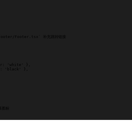
oter/Footer.tsx` 补充跳转链接
r
:
 '
white
'
 },
:
 '
black
'
 },
幕图标