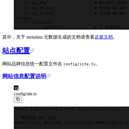
│   ├── og.png                     # 默认语言（英语
│   ├── og_zh.png                  # 中文版 OG 图片
│   └── og_ja.png                  # 日文版 OG 图片
└── app/
    └── [
locale
]/
        └── layout.tsx             # 📄 使用示例
其中，关于 metadata 元数据生成的文档请查看
这篇文档
。
站点配置
网站品牌信息统一配置文件在
。
config/site.ts
网站信息配置说明
config/site.ts
import
 { SiteConfig } 
from
 "@/types/siteConfig"
;
//
 网站基础 URL（必填）
export
 const
 BASE_URL
 =
 process
.
env
.
NEXT_PUBLIC_SI